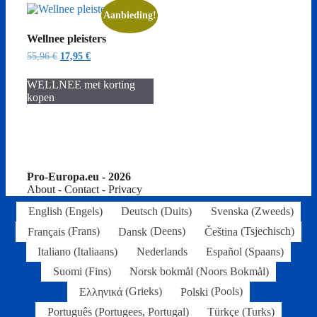
Aanbieding!
Wellnee pleisters
Oorspronkelijke
Huidige
55,96
€
17,95
€
prijs
prijs
was:
is:
WELLNEE met korting
55,96 €.
17,95 €.
kopen
Pro-Europa.eu - 2026
About - Contact - Privacy
English
(
Engels
)
Deutsch
(
Duits
)
Svenska
(
Zweeds
)
Français
(
Frans
)
Dansk
(
Deens
)
Čeština
(
Tsjechisch
)
Italiano
(
Italiaans
)
Nederlands
Español
(
Spaans
)
Suomi
(
Fins
)
Norsk bokmål
(
Noors Bokmål
)
Ελληνικά
(
Grieks
)
Polski
(
Pools
)
Português
(
Portugees, Portugal
)
Türkçe
(
Turks
)