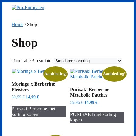
Ga
naar
de
inhoud
Home
/ Shop
Shop
Toont alle 3 resultaten
Aanbieding!
Aanbieding!
Moringa x Berberine
Pleisters
Purisaki Berberine
Metabolic Patches
Oorspronkelijke
Huidige
59,99
€
14,99
€
prijs
prijs
Oorspronkelijke
Huidige
59,96
€
14,99
€
was:
is:
prijs
prijs
Purisaki Berberine met
59,99 €.
14,99 €.
was:
is:
korting kopen
PURISAKI met korting
59,96 €.
14,99 €.
kopen