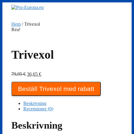
Hoppa
till
innehåll
Hem
/ Trivexol
Rea!
Trivexol
Det
Det
79,95
€
36,65
€
ursprungliga
nuvarande
priset
priset
Beställ Trivexol med rabatt
var:
är:
79,95 €.
36,65 €.
Beskrivning
Recensioner (0)
Beskrivning